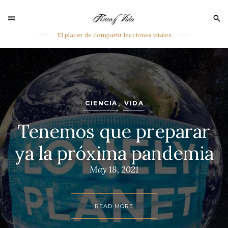
Sear
for:
El placer de compartir lecciones vitales
Skip
to
content
CIENCIA
,
VIDA
Tenemos que preparar
ya la próxima pandemia
May 18, 2021
READ MORE